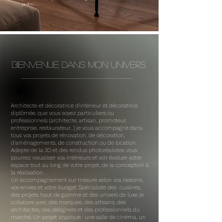
jardins...
Bienvenue dans mon univers
Architecte et décoratrice d'intérieur et décoratrice
diplômée, que vous soyez particuliers ou
professionnels (architecte, artisan, promoteur,
entreprise, restaurateur…) je vous accompagne dans
tous vos projets de rénovation, de décoration,
d’aménagements, de construction ou de location.
Adepte de la 3D et des rendus photoréalistes vous
pourrez visualiser vos intérieurs et voir évoluer votre
espace tout au long de votre projet, de la conception à
la réalisation.
Un accompagnement sur mesure selon vos besoins,
vos envies et votre budget. Spécialiste des cuisines,
des projets haut de gamme et des univers de luxe je
collabore avec des marques, des artisans, des
architectes, des designers et des professionnels du
marché. Un projet atypique : une salle de cinéma, un