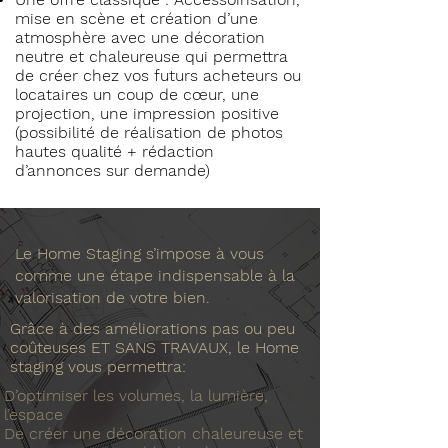
mise en scène et création d’une
atmosphère avec une décoration
neutre et chaleureuse qui permettra
de créer chez vos futurs acheteurs ou
locataires un coup de cœur, une
projection, une impression positive
(
possibilité de réalisation de photos
hautes qualité + rédaction
d’annonces sur demande)
Le Home Staging s’impose à vous
comme une étape indispensable à la
valorisation de votre bien.
Grâce à des améliorations pas ou peu
coûteuses ET SANS TRAVAUX, le Home
staging vous permettra:
D’optimiser les volumes, la lumière,
l’espace
De créer une décoration chaleureuse et