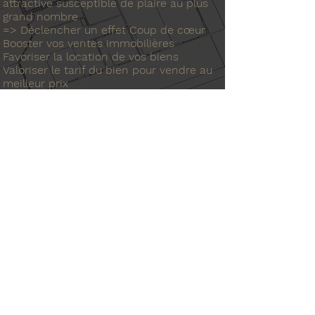
attractive susceptible de plaire au plus
grand nombre
=> Déclencher un effet Coup de cœur
Booster vos ventes immobilières
Favoriser la location de vos biens
Valoriser le tarif du bien pour vendre au
meilleur prix
De Valoriser votre investissement
immobilier
TARIFS
à partir de 250€ TTC
Pour tout devis, merci de me
contacter
Voir un projet